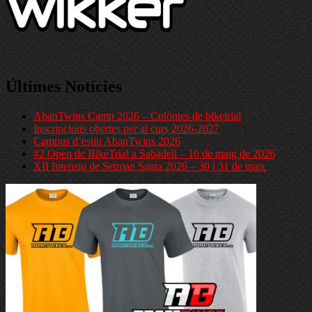
Últimes Notícies
AbanTwins Camp 2026 – Colònies de biketrial
Inscripcions obertes per al curs 2026-2027
Campus d’estiu AbanTwins 2026
#2 Open de BikeTrial a Sabadell – 10 de maig de 2026
XII Intensiu de Setman Santa 2026 – 30 i 31 de març