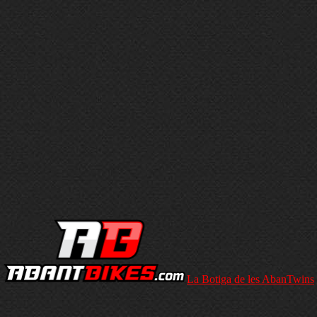
La Botiga de les AbanTwins