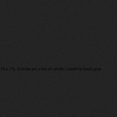
a 17h. Activitat per a tots els nivells, i també hi haurà grup