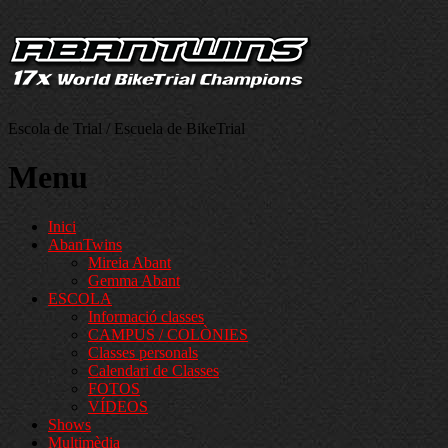
Escola de Trial / Escuela de BikeTrial
Menu
Inici
AbanTwins
Mireia Abant
Gemma Abant
ESCOLA
Informació classes
CAMPUS / COLÒNIES
Classes personals
Calendari de Classes
FOTOS
VÍDEOS
Shows
Multimèdia