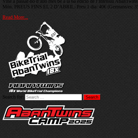
Vine a passar-ho d’allò més bé a la 6a edició de l’Intensiu AbanTwin
Món. PREUS FINS EL 2 D’ABRIL: Preu 1 dia: 40€ (Germans/es: 35€
Read More...
Search for: