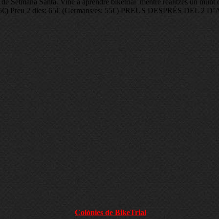
s de Setmana Santa. Vine a aprendre biketrial mentre realitzes un munt
) Preu 2 dies: 65€ (Germans/es: 55€) PREUS DESPRÉS DEL 2 D’ABRI
Colònies de BikeTrial