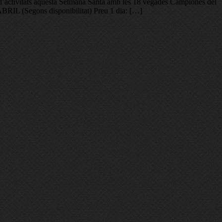
 d’activitats aquesta Setmana Santa amb les 18 vegades Campiones del
L (Segons disponibilitat) Preu 1 dia: […]