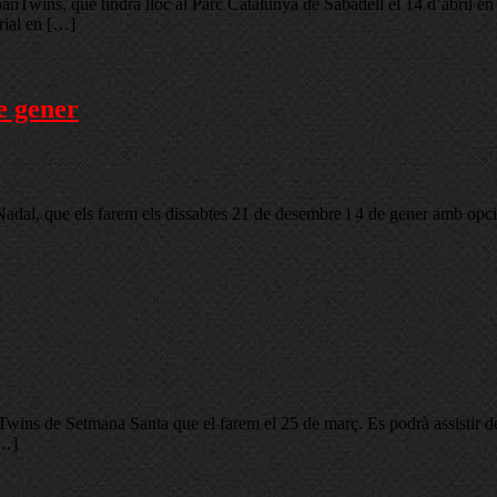
anTwins, que tindrà lloc al Parc Catalunya de Sabadell el 14 d’abril en
rial en […]
e gener
Nadal, que els farem els dissabtes 21 de desembre i 4 de gener amb opc
anTwins de Setmana Santa que el farem el 25 de març. Es podrà assistir d
[…]