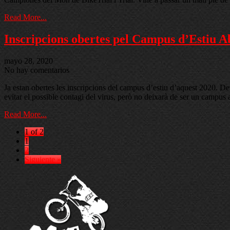
Read More...
Inscripcions obertes pel Campus d’Estiu 
mayo 28, 2020
No hay comentarios
Ja estan obertes les inscripcions del campus d’estiu d’aquest 2020. De
evitar el possible contagi del virus, però no deixarà de ser un c
Read More...
1 of 2
1
2
Siguiente »