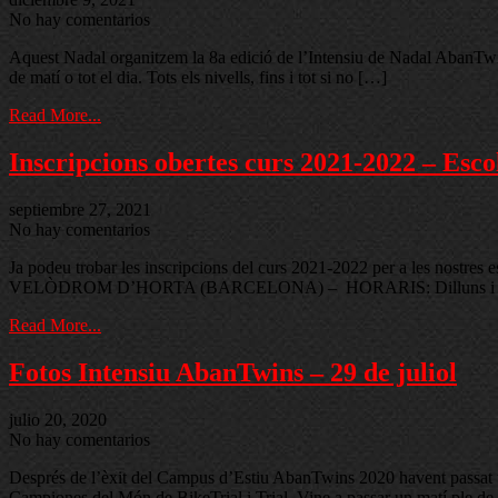
No hay comentarios
Aquest Nadal organitzem la 8a edició de l’Intensiu de Nadal AbanTwins
de matí o tot el dia. Tots els nivells, fins i tot si no […]
Read More...
Inscripcions obertes curs 2021-2022 – Esco
septiembre 27, 2021
No hay comentarios
Ja podeu trobar les inscripcions del curs 2021-2022 per a les nostre
VELÒDROM D’HORTA (BARCELONA) – HORARIS: Dilluns i diven
Read More...
Fotos Intensiu AbanTwins – 29 de juliol
julio 20, 2020
No hay comentarios
Després de l’èxit del Campus d’Estiu AbanTwins 2020 havent passat un
Campiones del Món de BikeTrial i Trial. Vine a passar un matí ple de tr