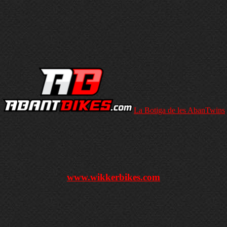
La Botiga de les AbanTwins
www.wikkerbikes.com