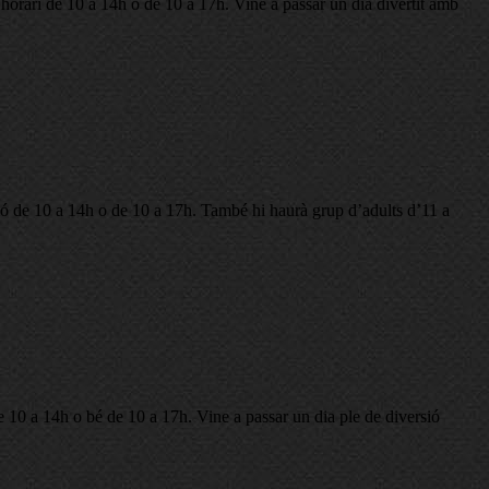
 horari de 10 a 14h o de 10 a 17h. Vine a passar un dia divertit amb
ió de 10 a 14h o de 10 a 17h. També hi haurà grup d’adults d’11 a
e 10 a 14h o bé de 10 a 17h. Vine a passar un dia ple de diversió