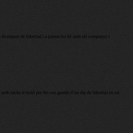
es tècniques de biketrial i a passar-ho bé amb els companys i
mb molta il·lusió per fer-vos gaudir d’un dia de biketrial en un