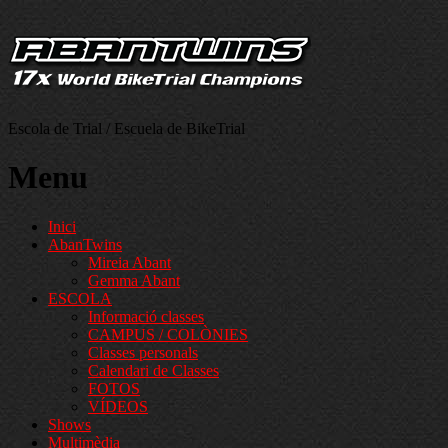
Escola de Trial / Escuela de BikeTrial
Menu
Inici
AbanTwins
Mireia Abant
Gemma Abant
ESCOLA
Informació classes
CAMPUS / COLÒNIES
Classes personals
Calendari de Classes
FOTOS
VÍDEOS
Shows
Multimèdia