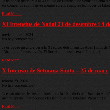
Ja us podeu inscriure a la XI edició de l’Intensiu de Setmana Santa Ab
els companys i companyes mentre aprens i millores tècniques de biket
Read More...
XI Intensius de Nadal 21 de desembre i 4 d
noviembre 26, 2024
No hay comentarios
Ja us podeu inscriure per a la XI edició dels Intensius AbanTwins de 
13h, amb diferents nivells. El lloc de l’intensiu serà el Parc […]
Read More...
X Intensiu de Setmana Santa – 25 de març
febrero 29, 2024
No hay comentarios
Ja estan obertes les inscripcions per a la 10a edició de l’Intensiu Ab
mentre aprens i perfecciones les tècniques del biketrial. Preus fins el 
Read More...