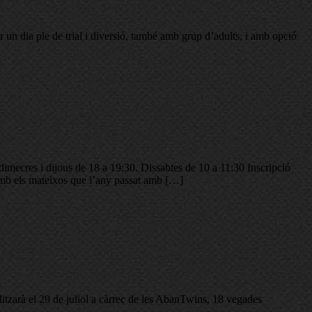
un dia ple de trial i diversió, també amb grup d’adults, i amb opció
imecres i dijous de 18 a 19:30. Dissabtes de 10 a 11:30 Inscripció
 mateixos que l’any passat amb […]
tzarà el 29 de juliol a càrrec de les AbanTwins, 18 vegades