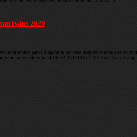
AbanTwins 2020
veu tenir moltes ganes d’agafar la bicicleta després de tants dies de c
ampus amb molta diversió i trial al 100%! INFORMACIÓ AbanTwins Cam