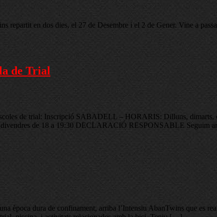
 repartit en dos dies, el 27 de Desembre i el 2 de Gener. Vine a passar 
la de Trial
s escoles de trial: Inscripció SABADELL – HORARIS: Dilluns, dimarts, d
dres de 18 a 19:30 DECLARACIÓ RESPONSABLE Seguim amb els
a època dura de confinament, arriba l’Intensiu AbanTwins que es reali
ial, piscina, i activitats relacionades amb la bici. Teniu […]