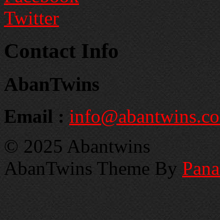
Twitter
Contact Info
AbanTwins
Email :
info@abantwins.c
© 2025 Abantwins
AbanTwins Theme By
Pan