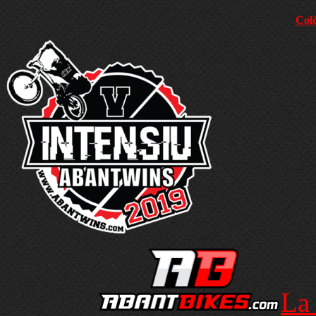
Colò
La