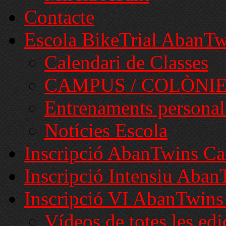
Contacte
Escola BikeTrial AbanTw
Calendari de Classes
CAMPUS / COLÒNI
Entrenaments personal
Notícies Escola
Inscripció AbanTwins C
Inscripció Intensiu Aba
Inscripció VI AbanTwins
Vídeos de totes les ed