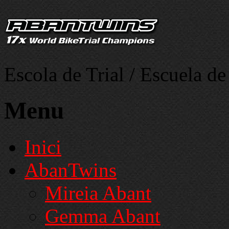
Escola de Trial / Escuela de
Menu
Inici
AbanTwins
Mireia Abant
Gemma Abant