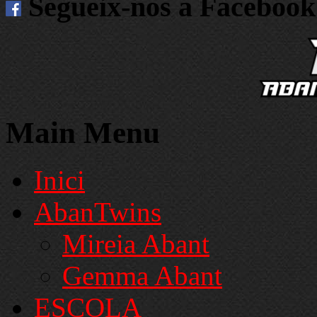
Segueix-nos a Facebook
Main Menu
Inici
AbanTwins
Mireia Abant
Gemma Abant
ESCOLA