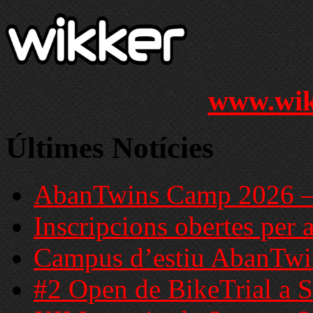
www.wik
Últimes Notícies
AbanTwins Camp 2026 – C
Inscripcions obertes per 
Campus d’estiu AbanTwi
#2 Open de BikeTrial a S