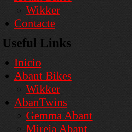
Wikker
Contacte
Useful Links
Inicio
Abant Bikes
Wikker
AbanTwins
Gemma Abant
Mireia Abant