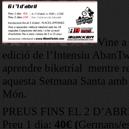
Vine a 
edició de l’Intensiu AbanT
aprendre biketrial mentre re
aquesta Setmana Santa amb
Món.
PREUS FINS EL 2 D’ABR
Preu 1 dia:
40€ (
Germans/e