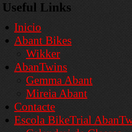
Useful Links
Inicio
Abant Bikes
Wikker
AbanTwins
Gemma Abant
Mireia Abant
Contacte
Escola BikeTrial AbanTw