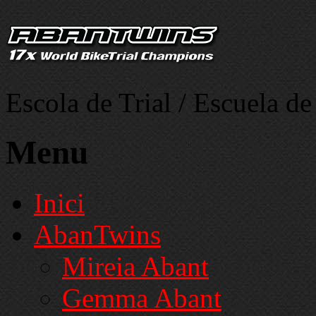
Escola de Trial / Escuela de
Menu
Inici
AbanTwins
Mireia Abant
Gemma Abant