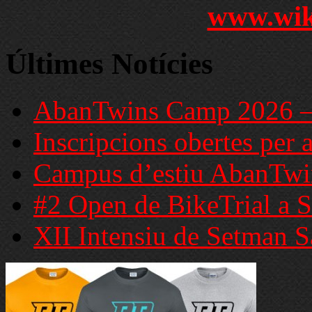
www.wik
Últimes Notícies
AbanTwins Camp 2026 – C
Inscripcions obertes per 
Campus d’estiu AbanTwi
#2 Open de BikeTrial a S
XII Intensiu de Setman S