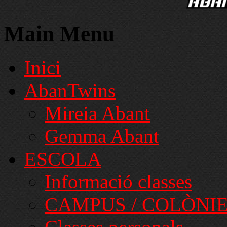
Main Menu
Inici
AbanTwins
Mireia Abant
Gemma Abant
ESCOLA
Informació classes
CAMPUS / COLÒNI