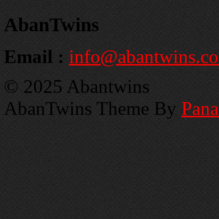
AbanTwins
Email :
info@abantwins.c
© 2025 Abantwins
AbanTwins Theme By
Pan