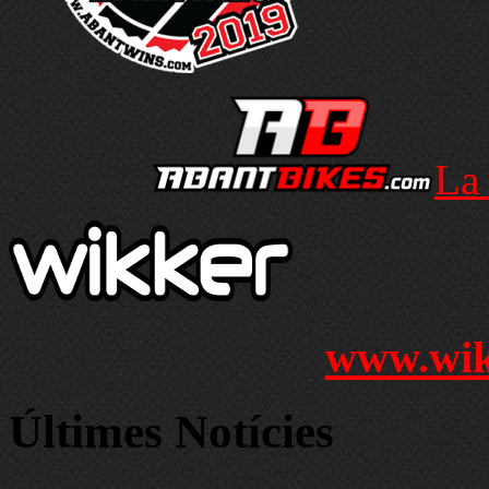
La
www.wik
Últimes Notícies