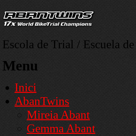
Escola de Trial / Escuela de
Menu
Inici
AbanTwins
Mireia Abant
Gemma Abant