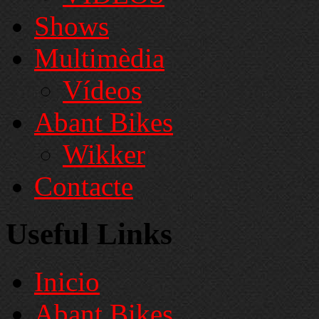
Shows
Multimèdia
Vídeos
Abant Bikes
Wikker
Contacte
Useful Links
Inicio
Abant Bikes