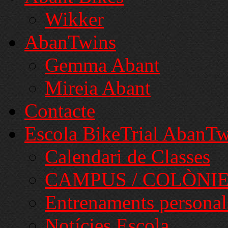
Wikker
AbanTwins
Gemma Abant
Mireia Abant
Contacte
Escola BikeTrial AbanTw
Calendari de Classes
CAMPUS / COLÒNI
Entrenaments personal
Notícies Escola