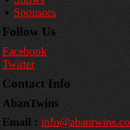
Sponsors
Follow Us
Facebook
Twitter
Contact Info
AbanTwins
Email :
info@abantwins.c