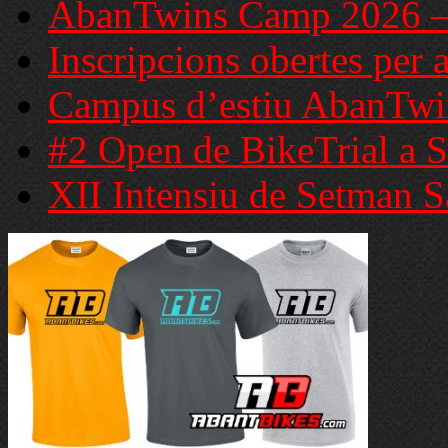
AbanTwins Camp 2026 – C
Inscripcions obertes per 
Campus d’estiu AbanTwi
#2 Open de BikeTrial a S
XII Intensiu de Setman S