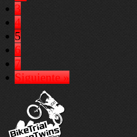
3
4
5
6
7
Siguiente »